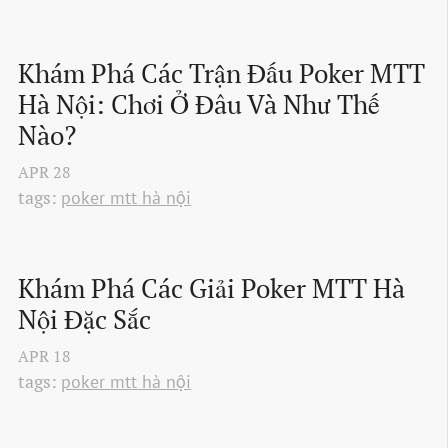
Khám Phá Các Trận Đấu Poker MTT 
Hà Nội: Chơi Ở Đâu Và Như Thế 
Nào?
APR
28
tags:
poker mtt hà nội
Khám Phá Các Giải Poker MTT Hà 
Nội Đặc Sắc
APR
18
tags:
poker mtt hà nội