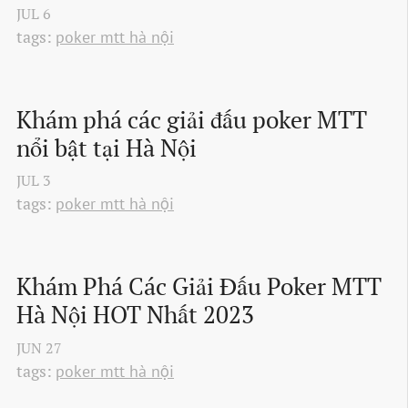
JUL
6
tags:
poker mtt hà nội
Khám phá các giải đấu poker MTT 
nổi bật tại Hà Nội
JUL
3
tags:
poker mtt hà nội
Khám Phá Các Giải Đấu Poker MTT 
Hà Nội HOT Nhất 2023
JUN
27
tags:
poker mtt hà nội