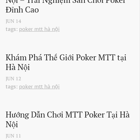
Đỉnh Cao
JUN
14
tags:
poker mtt hà nội
Khám Phá Thế Giới Poker MTT tại 
Hà Nội
JUN
12
tags:
poker mtt hà nội
Hướng Dẫn Chơi MTT Poker Tại Hà 
Nội
JUN
11