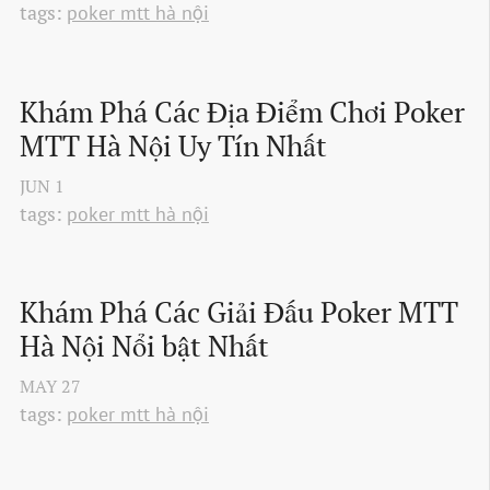
tags:
poker mtt hà nội
Khám Phá Các Địa Điểm Chơi Poker 
MTT Hà Nội Uy Tín Nhất
JUN
1
tags:
poker mtt hà nội
Khám Phá Các Giải Đấu Poker MTT 
Hà Nội Nổi bật Nhất
MAY
27
tags:
poker mtt hà nội