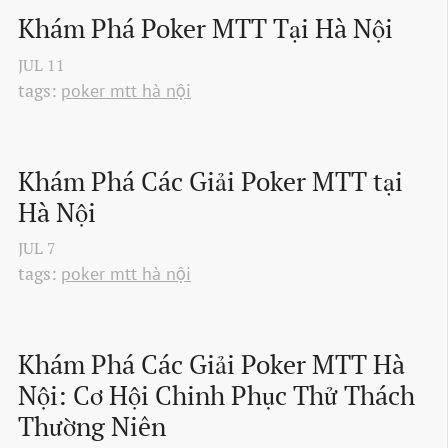
Khám Phá Poker MTT Tại Hà Nội
JUL
11
tags:
poker mtt hà nội
Khám Phá Các Giải Poker MTT tại 
Hà Nội
JUL
7
tags:
poker mtt hà nội
Khám Phá Các Giải Poker MTT Hà 
Nội: Cơ Hội Chinh Phục Thử Thách 
Thường Niên