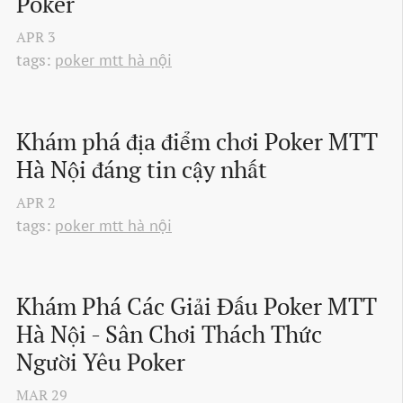
Poker
APR
3
tags:
poker mtt hà nội
Khám phá địa điểm chơi Poker MTT 
Hà Nội đáng tin cậy nhất
APR
2
tags:
poker mtt hà nội
Khám Phá Các Giải Đấu Poker MTT 
Hà Nội - Sân Chơi Thách Thức 
Người Yêu Poker
MAR
29