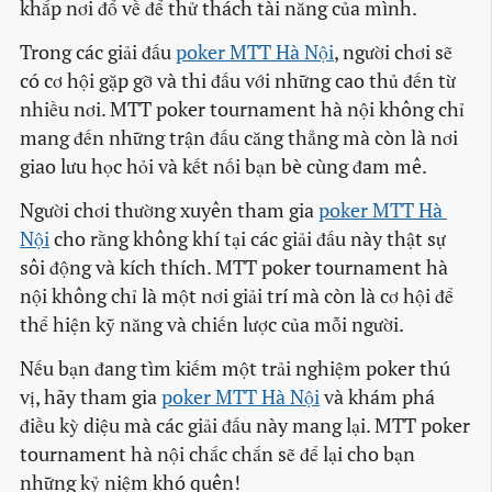
khắp nơi đổ về để thử thách tài năng của mình.
Trong các giải đấu
poker MTT Hà Nội
, người chơi sẽ
có cơ hội gặp gỡ và thi đấu với những cao thủ đến từ
nhiều nơi. MTT poker tournament hà nội không chỉ
mang đến những trận đấu căng thẳng mà còn là nơi
giao lưu học hỏi và kết nối bạn bè cùng đam mê.
Người chơi thường xuyên tham gia
poker MTT Hà 
Nội
cho rằng không khí tại các giải đấu này thật sự
sôi động và kích thích. MTT poker tournament hà
nội không chỉ là một nơi giải trí mà còn là cơ hội để
thể hiện kỹ năng và chiến lược của mỗi người.
Nếu bạn đang tìm kiếm một trải nghiệm poker thú
vị, hãy tham gia
poker MTT Hà Nội
và khám phá
điều kỳ diệu mà các giải đấu này mang lại. MTT poker
tournament hà nội chắc chắn sẽ để lại cho bạn
những kỷ niệm khó quên!