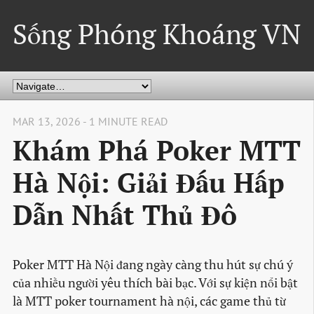
Sống Phóng Khoáng VN
MAR 13, 2026 - 1 MINUTE READ
Khám Phá Poker MTT
Hà Nội: Giải Đấu Hấp
Dẫn Nhất Thủ Đô
Poker MTT Hà Nội đang ngày càng thu hút sự chú ý
của nhiều người yêu thích bài bạc. Với sự kiện nổi bật
là MTT poker tournament hà nội, các game thủ từ