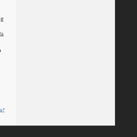
ng
Hà
p
Ra?