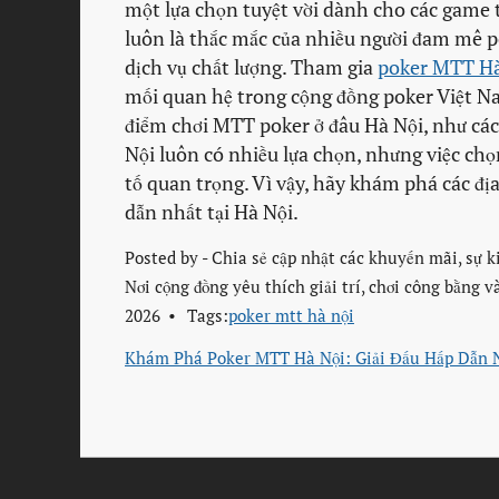
một lựa chọn tuyệt vời dành cho các game 
luôn là thắc mắc của nhiều người đam mê po
dịch vụ chất lượng. Tham gia
poker MTT Hà
mối quan hệ trong cộng đồng poker Việt Nam
điểm chơi MTT poker ở đâu Hà Nội, như các
Nội luôn có nhiều lựa chọn, nhưng việc ch
tố quan trọng. Vì vậy, hãy khám phá các đị
dẫn nhất tại Hà Nội.
Posted by
- Chia sẻ cập nhật các khuyến mãi, sự k
Nơi cộng đồng yêu thích giải trí, chơi công bằng v
2026
Tags:
poker mtt hà nội
Khám Phá Poker MTT Hà Nội: Giải Đấu Hấp Dẫn 