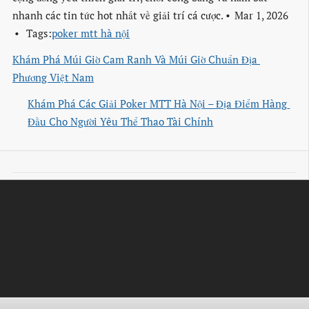
nhanh các tin tức hot nhất về giải trí cá cược.
Mar 1, 2026
Tags:
poker mtt hà nội
Khám Phá Múi Giờ Cam Ranh Và Múi Giờ Chuẩn Địa 
Phương Việt Nam
Khám Phá Các Giải Poker MTT Hà Nội – Địa Điểm Hàng 
Đầu Cho Người Yêu Thể Thao Tài Chính