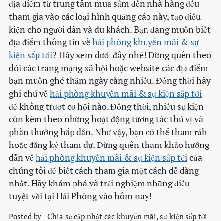
địa điểm từ trung tâm mua sắm đến nhà hàng đều
tham gia vào các loại hình quảng cáo này, tạo điều
kiện cho người dân và du khách. Bạn đang muốn biết
địa điểm thông tin về
hải phòng khuyến mãi & sự 
kiện sắp tới
? Hãy xem dưới đây nhé! Đừng quên theo
dõi các trang mạng xã hội hoặc website các địa điểm
bạn muốn ghé thăm ngày càng nhiều. Đồng thời hãy
ghi chú về
hải phòng khuyến mãi & sự kiện sắp tới
để không trượt cơ hội nào. Đồng thời, nhiều sự kiện
còn kèm theo những hoạt động tương tác thú vị và
phần thưởng hấp dẫn. Như vậy, bạn có thể tham rảh
hoặc đăng ký tham dự. Đừng quên tham khảo hướng
dẫn về
hải phòng khuyến mãi & sự kiện sắp tới
của
chúng tôi để biết cách tham gia một cách dễ dàng
nhất. Hãy khám phá và trải nghiệm những điều
tuyệt vời tại Hải Phòng vào hôm nay!
Posted by
- Chia sẻ cập nhật các khuyến mãi, sự kiện sắp tới