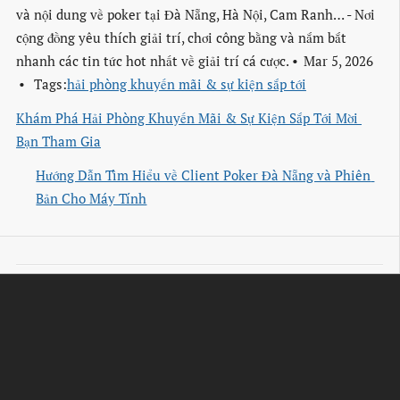
và nội dung về poker tại Đà Nẵng, Hà Nội, Cam Ranh… - Nơi
cộng đồng yêu thích giải trí, chơi công bằng và nắm bắt
nhanh các tin tức hot nhất về giải trí cá cược.
Mar 5, 2026
Tags:
hải phòng khuyến mãi & sự kiện sắp tới
Khám Phá Hải Phòng Khuyến Mãi & Sự Kiện Sắp Tới Mời 
Bạn Tham Gia
Hướng Dẫn Tìm Hiểu về Client Poker Đà Nẵng và Phiên 
Bản Cho Máy Tính