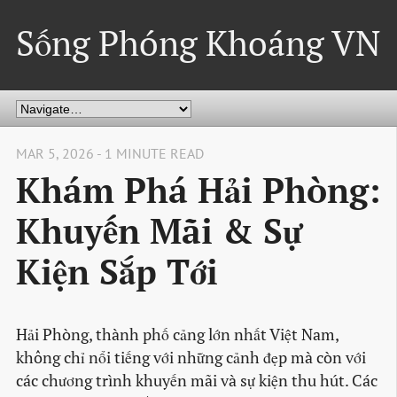
Sống Phóng Khoáng VN
MAR 5, 2026 - 1 MINUTE READ
Khám Phá Hải Phòng:
Khuyến Mãi & Sự
Kiện Sắp Tới
Hải Phòng, thành phố cảng lớn nhất Việt Nam,
không chỉ nổi tiếng với những cảnh đẹp mà còn với
các chương trình khuyến mãi và sự kiện thu hút. Các