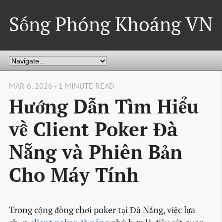
Sống Phóng Khoáng VN
MAR 6, 2026 - 1 MINUTE READ
Hướng Dẫn Tìm Hiểu
về Client Poker Đà
Nẵng và Phiên Bản
Cho Máy Tính
Trong cộng đồng chơi poker tại Đà Nẵng, việc lựa