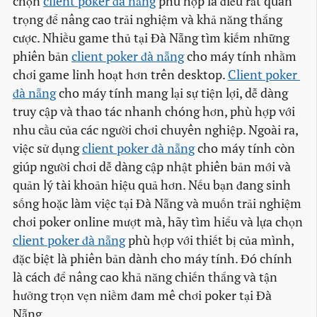
chọn
client poker đà nẵng
phù hợp là điều rất quan
trọng để nâng cao trải nghiệm và khả năng thắng
cược. Nhiều game thủ tại Đà Nẵng tìm kiếm những
phiên bản
client poker đà nẵng
cho máy tính nhằm
chơi game linh hoạt hơn trên desktop.
Client poker 
đà nẵng
cho máy tính mang lại sự tiện lợi, dễ dàng
truy cập và thao tác nhanh chóng hơn, phù hợp với
nhu cầu của các người chơi chuyên nghiệp. Ngoài ra,
việc sử dụng
client poker đà nẵng
cho máy tính còn
giúp người chơi dễ dàng cập nhật phiên bản mới và
quản lý tài khoản hiệu quả hơn. Nếu bạn đang sinh
sống hoặc làm việc tại Đà Nẵng và muốn trải nghiệm
chơi poker online mượt mà, hãy tìm hiểu và lựa chọn
client poker đà nẵng
phù hợp với thiết bị của mình,
đặc biệt là phiên bản dành cho máy tính. Đó chính
là cách để nâng cao khả năng chiến thắng và tận
hưởng trọn vẹn niềm đam mê chơi poker tại Đà
Nẵng.