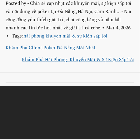
Posted by
- Chia sẻ cập nhật các khuyến mãi, sự kiện sắp tới
và nội dung về poker tại Đà Nẵng, Hà Nội, Cam Ranh… - Nơi
cộng đồng yêu thích giải trí, chơi công bằng và nắm bắt
nhanh các tin tức hot nhất về giải trí cá cược.
Mar 4, 2026
Tags:
hải phòng khuyến mãi & sự kiện sắp tới
Khám Phá Client Poker Đà Nẵng Mới Nhất
Khám Phá Hải Phòng: Khuyến Mãi & Sự Kiện Sắp Tới