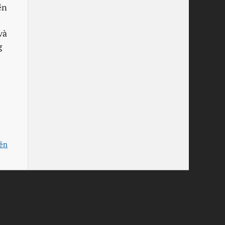
ễn
và
g
ên