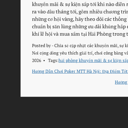
khuyến mãi & sự kiện sắp tới khi nào diễn r
ra vào đầu tháng tới, gồm nhiều chương trìn
những cơ hội vàng, hãy theo dõi các thông 
chuẩn bị săn lùng những ưu đãi khủng hấp 
khí lễ hội và mua sắm tại Hải Phòng trong t
Posted by
- Chia sẻ cập nhật các khuyến mãi, sự k
Nơi cộng đồng yêu thích giải trí, chơi công bằng v
2026
Tags:
hải phòng khuyến mãi & sự kiện sắp
Hướng Dẫn Chơi Poker MTT Hà Nội: Địa Điểm Tốt
Hướng 