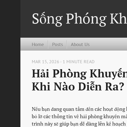
Sống Phóng K
Home
Posts
About Us
MAR 15, 2026 - 1 MINUTE READ
Hải Phòng Khuyến
Khi Nào Diễn Ra?
Nếu bạn đang quan tâm đến các hoạt động k
bỏ lỡ các thông tin về hải phòng khuyến mã
trình này sẽ giúp bạn dễ dàng lên kế hoạch