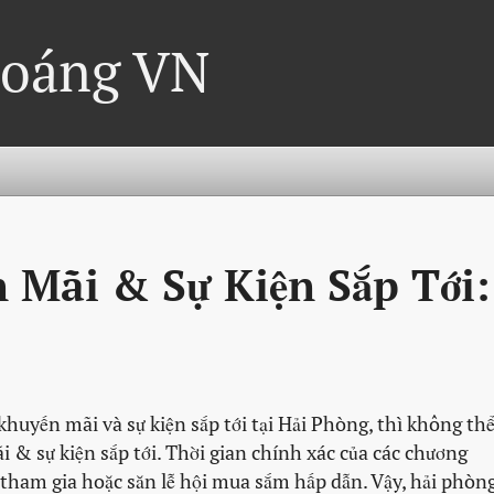
hoáng VN
 Mãi & Sự Kiện Sắp Tới:
huyến mãi và sự kiện sắp tới tại Hải Phòng, thì không th
i & sự kiện sắp tới. Thời gian chính xác của các chương
 tham gia hoặc săn lễ hội mua sắm hấp dẫn. Vậy, hải phòn