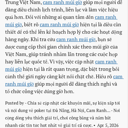
Trung Việt Nam,
cam ranh múi giờ
giúp mọi người dễ
dàng điều chỉnh lịch trình, liên lạc và làm việc hiệu
quả hơn. Đối với những ai quan tâm đến
cam ranh 
múi giờ
, biết rõ
cam ranh múi giờ
hiện tại là điều cần
thiết để có thể lên kế hoạch hợp lý cho các hoạt động
hàng ngày. Khi tra cứu
cam ranh múi giờ
, bạn sẽ
được cung cấp thời gian chính xác theo múi giờ của
Việt Nam, giúp tránh nhầm lẫn trong các cuộc họp
hay liên lạc quốc tế. Vì vậy, việc cập nhật
cam ranh 
múi giờ
hiện tại là rất quan trọng, đặc biệt trong bối
cảnh thế giới ngày càng kết nối chặt chẽ. Hiểu rõ
cam 
ranh múi giờ
giúp mọi người dễ dàng thích nghi và
tổ chức công việc đúng giờ hơn.
Posted by
- Chia sẻ cập nhật các khuyến mãi, sự kiện sắp tới
và nội dung về poker tại Đà Nẵng, Hà Nội, Cam Ranh… - Nơi
cộng đồng yêu thích giải trí, chơi công bằng và nắm bắt
nhanh các tin tức hot nhất về giải trí cá cược.
Apr 5, 2026