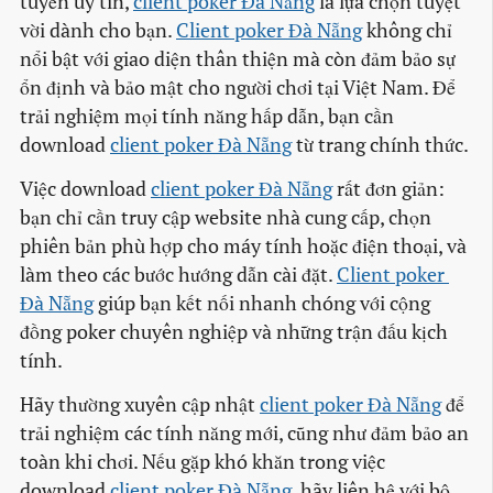
tuyến uy tín,
client poker Đà Nẵng
là lựa chọn tuyệt
vời dành cho bạn.
Client poker Đà Nẵng
không chỉ
nổi bật với giao diện thân thiện mà còn đảm bảo sự
ổn định và bảo mật cho người chơi tại Việt Nam. Để
trải nghiệm mọi tính năng hấp dẫn, bạn cần
download
client poker Đà Nẵng
từ trang chính thức.
Việc download
client poker Đà Nẵng
rất đơn giản:
bạn chỉ cần truy cập website nhà cung cấp, chọn
phiên bản phù hợp cho máy tính hoặc điện thoại, và
làm theo các bước hướng dẫn cài đặt.
Client poker 
Đà Nẵng
giúp bạn kết nối nhanh chóng với cộng
đồng poker chuyên nghiệp và những trận đấu kịch
tính.
Hãy thường xuyên cập nhật
client poker Đà Nẵng
để
trải nghiệm các tính năng mới, cũng như đảm bảo an
toàn khi chơi. Nếu gặp khó khăn trong việc
download
client poker Đà Nẵng
, hãy liên hệ với bộ