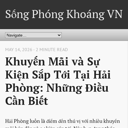
Sống Phóng Khoáng VN
MAY 14, 2026 - 2 MINUTE READ
Khuyến Mãi và Sự
Kiện Sắp Tới Tại Hải
Phòng: Những Điều
Cần Biết
Hải Phòng luôn là điểm đến thú vị với nhiều khuyến