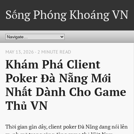
Sống Phóng Khoáng VN
MAY 13, 2026 - 2 MINUTE READ
Khám Phá Client
Poker Đà Nẵng Mới
Nhất Dành Cho Game
Thủ VN
Thời gian gần đây, client poker Đà Nẵng đang nổi lên