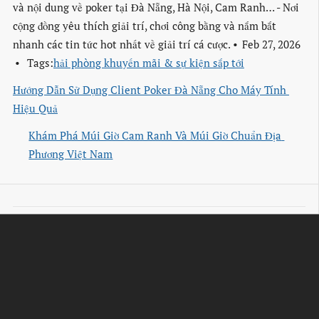
và nội dung về poker tại Đà Nẵng, Hà Nội, Cam Ranh… - Nơi
cộng đồng yêu thích giải trí, chơi công bằng và nắm bắt
nhanh các tin tức hot nhất về giải trí cá cược.
Feb 27, 2026
Tags:
hải phòng khuyến mãi & sự kiện sắp tới
Hướng Dẫn Sử Dụng Client Poker Đà Nẵng Cho Máy Tính 
Hiệu Quả
Khám Phá Múi Giờ Cam Ranh Và Múi Giờ Chuẩn Địa 
Phương Việt Nam