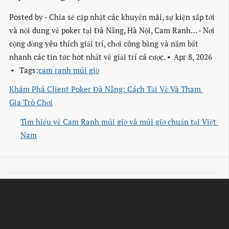
Posted by
- Chia sẻ cập nhật các khuyến mãi, sự kiện sắp tới
và nội dung về poker tại Đà Nẵng, Hà Nội, Cam Ranh… - Nơi
cộng đồng yêu thích giải trí, chơi công bằng và nắm bắt
nhanh các tin tức hot nhất về giải trí cá cược.
Apr 8, 2026
Tags:
cam ranh múi giờ
Khám Phá Client Poker Đà Nẵng: Cách Tải Về Và Tham 
Gia Trò Chơi
Tìm hiểu về Cam Ranh múi giờ và múi giờ chuẩn tại Việt 
Nam