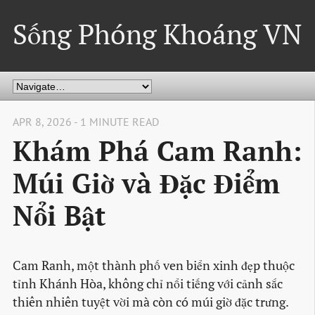
Sống Phóng Khoáng VN
APR 8, 2026 - 1 MINUTE READ
Khám Phá Cam Ranh:
Múi Giờ và Đặc Điểm
Nổi Bật
Cam Ranh, một thành phố ven biển xinh đẹp thuộc
tỉnh Khánh Hòa, không chỉ nổi tiếng với cảnh sắc
thiên nhiên tuyệt vời mà còn có múi giờ đặc trưng.