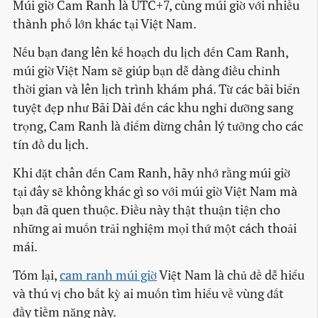
Múi giờ Cam Ranh là UTC+7, cùng múi giờ với nhiều
thành phố lớn khác tại Việt Nam.
Nếu bạn đang lên kế hoạch du lịch đến Cam Ranh,
múi giờ Việt Nam sẽ giúp bạn dễ dàng điều chỉnh
thời gian và lên lịch trình khám phá. Từ các bãi biển
tuyệt đẹp như Bãi Dài đến các khu nghỉ dưỡng sang
trọng, Cam Ranh là điểm dừng chân lý tưởng cho các
tín đồ du lịch.
Khi đặt chân đến Cam Ranh, hãy nhớ rằng múi giờ
tại đây sẽ không khác gì so với múi giờ Việt Nam mà
bạn đã quen thuộc. Điều này thật thuận tiện cho
những ai muốn trải nghiệm mọi thứ một cách thoải
mái.
Tóm lại,
cam ranh múi giờ
Việt Nam là chủ đề dễ hiểu
và thú vị cho bất kỳ ai muốn tìm hiểu về vùng đất
đầy tiềm năng này.