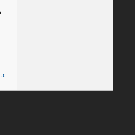
m
i
ất