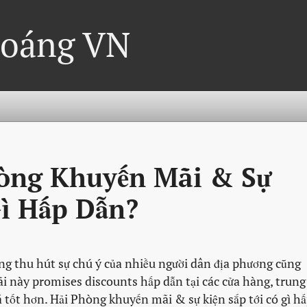
hoáng VN
òng Khuyến Mãi & Sự
Gì Hấp Dẫn?
ng thu hút sự chú ý của nhiều người dân địa phương cũng
 này promises discounts hấp dẫn tại các cửa hàng, trung
 tốt hơn. Hải Phòng khuyến mãi & sự kiện sắp tới có gì h