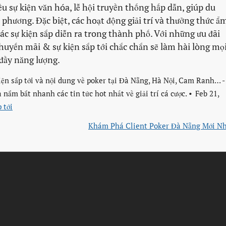
u sự kiện văn hóa, lễ hội truyền thống hấp dẫn, giúp du
 phương. Đặc biệt, các hoạt động giải trí và thưởng thức ẩ
 sự kiện sắp diễn ra trong thành phố. Với những ưu đãi
huyến mãi & sự kiện sắp tới chắc chắn sẽ làm hài lòng mọ
 đầy năng lượng.
iện sắp tới và nội dung về poker tại Đà Nẵng, Hà Nội, Cam Ranh… -
à nắm bắt nhanh các tin tức hot nhất về giải trí cá cược.
Feb 21,
 tới
Khám Phá Client Poker Đà Nẵng Mới Nh