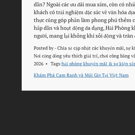
dẫn? Ngoài các ưu đãi mua sắm, còn có nhiề
khách có trải nghiệm đặc sắc về văn hóa địa
thực cũng góp phần làm phong phú thêm các
hấp dẫn và hoạt động đa dạng, Hải Phòng k
người, mang lại không khí sôi động và tràn
Posted by
- Chia sẻ cập nhật các khuyến mãi, sự k
Nơi cộng đồng yêu thích giải trí, chơi công bằng v
2026
Tags:
hải phòng khuyến mãi & sự kiện sắp
Khám Phá Cam Ranh và Múi Giờ Tại Việt Nam