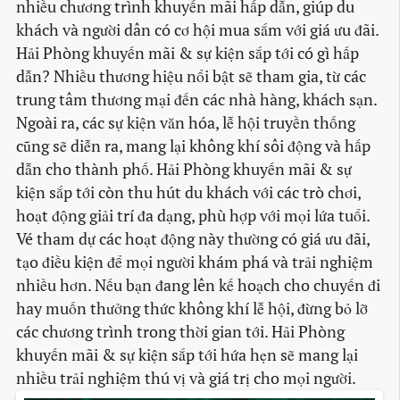
nhiều chương trình khuyến mãi hấp dẫn, giúp du
khách và người dân có cơ hội mua sắm với giá ưu đãi.
Hải Phòng khuyến mãi & sự kiện sắp tới có gì hấp
dẫn? Nhiều thương hiệu nổi bật sẽ tham gia, từ các
trung tâm thương mại đến các nhà hàng, khách sạn.
Ngoài ra, các sự kiện văn hóa, lễ hội truyền thống
cũng sẽ diễn ra, mang lại không khí sôi động và hấp
dẫn cho thành phố. Hải Phòng khuyến mãi & sự
kiện sắp tới còn thu hút du khách với các trò chơi,
hoạt động giải trí đa dạng, phù hợp với mọi lứa tuổi.
Vé tham dự các hoạt động này thường có giá ưu đãi,
tạo điều kiện để mọi người khám phá và trải nghiệm
nhiều hơn. Nếu bạn đang lên kế hoạch cho chuyến đi
hay muốn thưởng thức không khí lễ hội, đừng bỏ lỡ
các chương trình trong thời gian tới. Hải Phòng
khuyến mãi & sự kiện sắp tới hứa hẹn sẽ mang lại
nhiều trải nghiệm thú vị và giá trị cho mọi người.