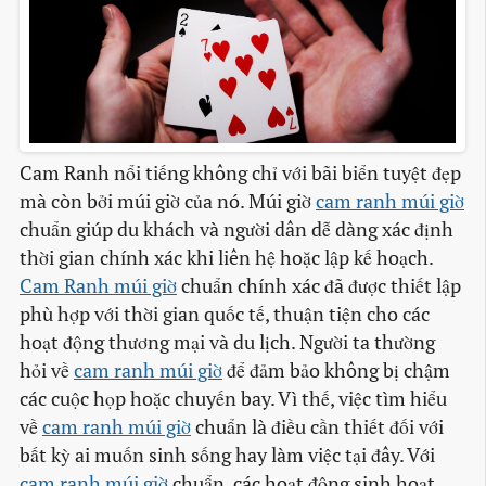
Cam Ranh nổi tiếng không chỉ với bãi biển tuyệt đẹp
mà còn bởi múi giờ của nó. Múi giờ
cam ranh múi giờ
chuẩn giúp du khách và người dân dễ dàng xác định
thời gian chính xác khi liên hệ hoặc lập kế hoạch.
Cam Ranh múi giờ
chuẩn chính xác đã được thiết lập
phù hợp với thời gian quốc tế, thuận tiện cho các
hoạt động thương mại và du lịch. Người ta thường
hỏi về
cam ranh múi giờ
để đảm bảo không bị chậm
các cuộc họp hoặc chuyến bay. Vì thế, việc tìm hiểu
về
cam ranh múi giờ
chuẩn là điều cần thiết đối với
bất kỳ ai muốn sinh sống hay làm việc tại đây. Với
cam ranh múi giờ
chuẩn, các hoạt động sinh hoạt