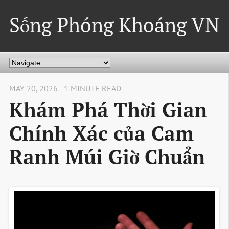
Sống Phóng Khoáng VN
MAY 20, 2026 - 1 MINUTE READ
Khám Phá Thời Gian
Chính Xác của Cam
Ranh Múi Giờ Chuẩn