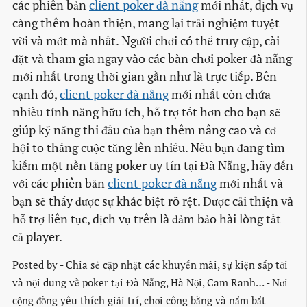
các phiên bản
client poker đà nẵng
mới nhất, dịch vụ
càng thêm hoàn thiện, mang lại trải nghiệm tuyệt
vời và mớt mà nhất. Người chơi có thể truy cập, cài
đặt và tham gia ngay vào các bàn chơi poker đà nẵng
mới nhất trong thời gian gần như là trực tiếp. Bên
cạnh đó,
client poker đà nẵng
mới nhất còn chứa
nhiều tính năng hữu ích, hỗ trợ tốt hơn cho bạn sẽ
giúp kỹ năng thi đấu của bạn thêm nâng cao và cơ
hội to thắng cuộc tăng lên nhiều. Nếu bạn đang tìm
kiếm một nền tảng poker uy tín tại Đà Nẵng, hãy đến
với các phiên bản
client poker đà nẵng
mới nhất và
bạn sẽ thấy được sự khác biệt rõ rệt. Được cải thiện và
hỗ trợ liên tục, dịch vụ trên là đảm bảo hài lòng tất
cả player.
Posted by
- Chia sẻ cập nhật các khuyến mãi, sự kiện sắp tới
và nội dung về poker tại Đà Nẵng, Hà Nội, Cam Ranh… - Nơi
cộng đồng yêu thích giải trí, chơi công bằng và nắm bắt